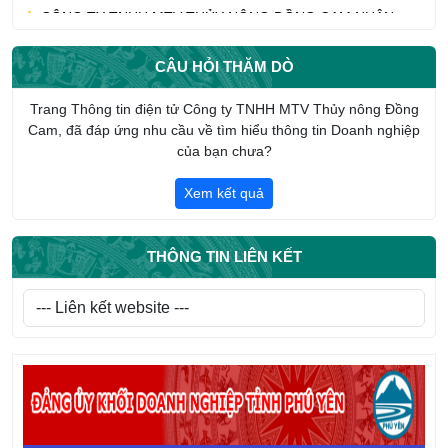
PHỤNG DƯỠNG SUỐT ĐỜI MẸ VIỆT NAM ANH HÙNG TRẦN
THỊ AN
CÂU HỎI THĂM DÒ
CHI ĐOÀN CÔNG TY TNHH MTV THỦY NÔNG ĐỒNG CAM
HƯỞNG ỨNG THÁNG CÔNG NHÂN NĂM 2026
Trang Thông tin điện tử Công ty TNHH MTV Thủy nông Đồng
Cam, đã đáp ứng nhu cầu về tìm hiểu thông tin Doanh nghiệp
Giới thiệu tổng quan về Công ty TNHH một thành viên Thủy
của bạn chưa?
nông Đồng Cam
Xem kết quả
THÔNG TIN LIÊN KẾT