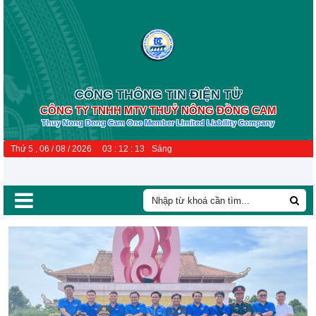
CỔNG THÔNG TIN ĐIỆN TỬ
CÔNG TY TNHH MTV THUỶ NÔNG ĐỒNG CAM
Thuy Nong Dong Cam One Member Limited Liability Company
Thứ 5 , 06 / 08 / 2026
03
:
12
:
14
Sáng