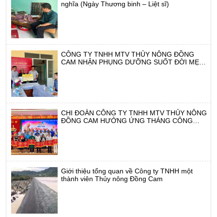
nghĩa (Ngày Thương binh – Liệt sĩ)
CÔNG TY TNHH MTV THỦY NÔNG ĐỒNG
CAM NHẬN PHỤNG DƯỠNG SUỐT ĐỜI MẸ
VIỆT NAM ANH HÙNG TRẦN THỊ AN
CHI ĐOÀN CÔNG TY TNHH MTV THỦY NÔNG
ĐỒNG CAM HƯỞNG ỨNG THÁNG CÔNG
NHÂN NĂM 2026
Giới thiệu tổng quan về Công ty TNHH một
thành viên Thủy nông Đồng Cam