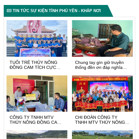
TIN TỨC SỰ KIỆN TỈNH PHÚ YÊN - KHẮP NƠI
TUỔI TRẺ THỦY NÔNG
Chung tay gìn giữ truyền
ĐỒNG CAM TÍCH CỰC
thống đền ơn đáp nghĩa
HƯỞNG ỨNG CÁC HOẠT
(Ngày Thương binh – Liệt
ĐỘNG ĐỀN ƠN ĐÁP
sĩ)
NGHĨA NHÂN KỶ NIỆM 79
NĂM NGÀY THƯƠNG
BINH LIỆT SĨ (27/7/1947-
27/7/2026)
CÔNG TY TNHH MTV
CHI ĐOÀN CÔNG TY
THỦY NÔNG ĐỒNG CAM
TNHH MTV THỦY NÔNG
NHẬN PHỤNG DƯỠNG
ĐỒNG CAM HƯỞNG ỨNG
SUỐT ĐỜI MẸ VIỆT NAM
THÁNG CÔNG NHÂN NĂM
ANH HÙNG TRẦN THỊ AN
2026