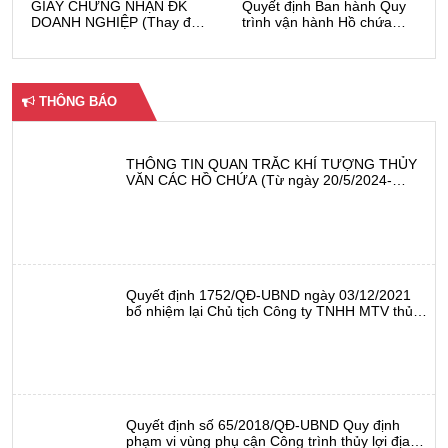
GIẤY CHỨNG NHẬN ĐK
Quyết định Ban hành Quy
DOANH NGHIỆP (Thay đổi
trình vận hành Hồ chứa
lần thứ 5)
nước Xuân Bình, TX Sông
Cầu, tỉnh Phú Yên Phú Yên
THÔNG BÁO
THÔNG TIN QUAN TRẮC KHÍ TƯỢNG THỦY
VĂN CÁC HỒ CHỨA (Từ ngày 20/5/2024-
26/5/2024)
Quyết định 1752/QĐ-UBND ngày 03/12/2021
bổ nhiệm lại Chủ tịch Công ty TNHH MTV thủy
nông Đồng Cam
Quyết định số 65/2018/QĐ-UBND Quy định
phạm vi vùng phụ cận Công trình thủy lợi địa