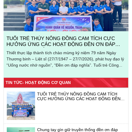
TUỔI TRẺ THỦY NÔNG ĐỒNG CAM TÍCH CỰC
HƯỞNG ỨNG CÁC HOẠT ĐỘNG ĐỀN ƠN ĐÁP
NGHĨA NHÂN KỶ NIỆM 79 NĂM NGÀY THƯƠNG
Thiết thực lập thành tích chào mừng kỷ niệm 79 năm Ngày
BINH LIỆT SĨ (27/7/1947-27/7/2026)
Thương binh – Liệt sĩ (27/7/1947 – 27/7/2026), phát huy đạo lý
“Uống nước nhớ nguồn”, “Đền ơn đáp nghĩa”. Tuổi trẻ Công...
TIN TỨC- HOẠT ĐỘNG CƠ QUAN
TUỔI TRẺ THỦY NÔNG ĐỒNG CAM TÍCH
CỰC HƯỞNG ỨNG CÁC HOẠT ĐỘNG ĐỀN
ƠN ĐÁP NGHĨA NHÂN KỶ NIỆM 79 NĂM
NGÀY THƯƠNG BINH LIỆT SĨ (27/7/1947-
27/7/2026)
Chung tay gìn giữ truyền thống đền ơn đáp