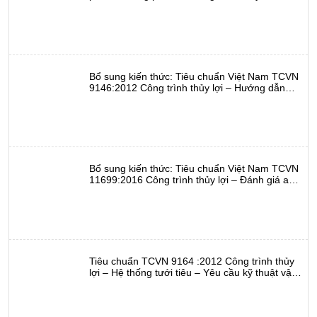
bàn tỉnh Phú Yên
Bổ sung kiến thức: Tiêu chuẩn Việt Nam TCVN
9146:2012 Công trình thủy lợi – Hướng dẫn
định kỳ sửa chữa các thiết bị trạm bơm
Bổ sung kiến thức: Tiêu chuẩn Việt Nam TCVN
11699:2016 Công trình thủy lợi – Đánh giá an
toàn đập
Tiêu chuẩn TCVN 9164 :2012 Công trình thủy
lợi – Hệ thống tưới tiêu – Yêu cầu kỹ thuật vận
hành hệ thống kênh