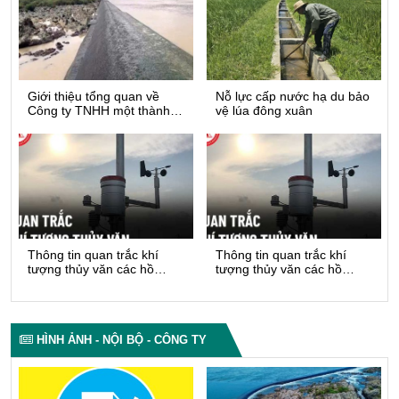
Giới thiệu tổng quan về
Nỗ lực cấp nước hạ du bảo
Công ty TNHH một thành
vệ lúa đông xuân
viên Thủy nông Đồng Cam
Thông tin quan trắc khí
Thông tin quan trắc khí
tượng thủy văn các hồ
tượng thủy văn các hồ
chứa ( từ ngày 23/03/2026-
chứa ( từ ngày 16/03/2026-
29/03/2026)
22/03/2026)
HÌNH ẢNH - NỘI BỘ - CÔNG TY