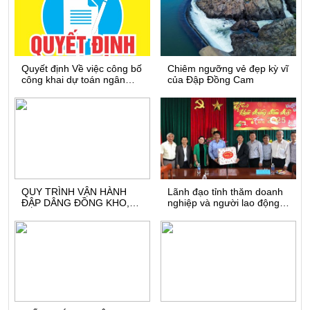
Quyết định Về việc công bố
Chiêm ngưỡng vẻ đẹp kỳ vĩ
công khai dự toán ngân
của Đập Đồng Cam
sách năm 2026 của Công
ty TNHH một thành viên
Thủy nông Đồng Cam.
QUY TRÌNH VẬN HÀNH
Lãnh đạo tỉnh thăm doanh
ĐẬP DÂNG ĐỒNG KHO,
nghiệp và người lao động
HUYỆN TUY AN, TỈNH
dịp đầu Xuân
PHÚ YÊN