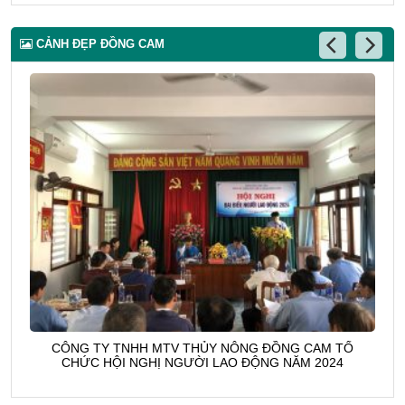
CẢNH ĐẸP ĐỒNG CAM
Đại hội Công đoàn cơ sở 2023-2028
LOGO của C