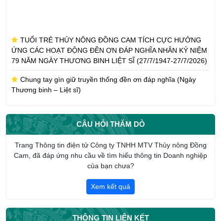
TUỔI TRẺ THỦY NÔNG ĐỒNG CAM TÍCH CỰC HƯỞNG
ỨNG CÁC HOẠT ĐỘNG ĐỀN ƠN ĐÁP NGHĨA NHÂN KỶ NIỆM
79 NĂM NGÀY THƯƠNG BINH LIỆT SĨ (27/7/1947-27/7/2026)
Chung tay gìn giữ truyền thống đền ơn đáp nghĩa (Ngày
Thương binh – Liệt sĩ)
CÔNG TY TNHH MTV THỦY NÔNG ĐỒNG CAM NHẬN
PHỤNG DƯỠNG SUỐT ĐỜI MẸ VIỆT NAM ANH HÙNG TRẦN
CÂU HỎI THĂM DÒ
THỊ AN
CHI ĐOÀN CÔNG TY TNHH MTV THỦY NÔNG ĐỒNG CAM
Trang Thông tin điện tử Công ty TNHH MTV Thủy nông Đồng
HƯỞNG ỨNG THÁNG CÔNG NHÂN NĂM 2026
Cam, đã đáp ứng nhu cầu về tìm hiểu thông tin Doanh nghiệp
của bạn chưa?
Giới thiệu tổng quan về Công ty TNHH một thành viên Thủy
nông Đồng Cam
Xem kết quả
THÔNG TIN LIÊN KẾT