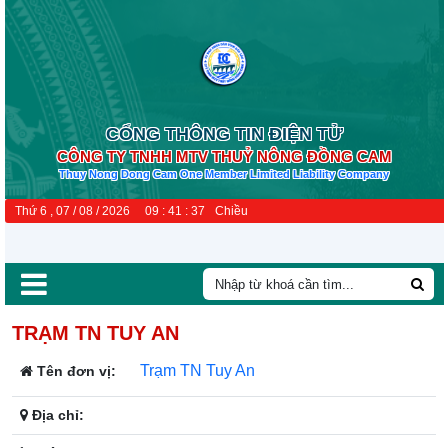
CỔNG THÔNG TIN ĐIỆN TỬ
CÔNG TY TNHH MTV THUỶ NÔNG ĐỒNG CAM
Thuy Nong Dong Cam One Member Limited Liability Company
Thứ 6 , 07 / 08 / 2026
09
:
41
:
37
Chiều
TRẠM TN TUY AN
Trạm TN Tuy An
Tên đơn vị:
Địa chỉ: