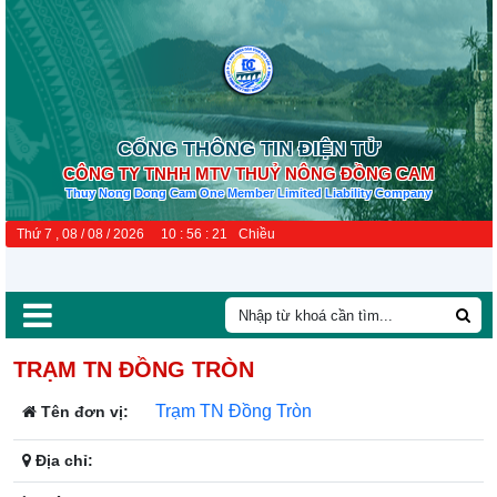
CỔNG THÔNG TIN ĐIỆN TỬ
CÔNG TY TNHH MTV THUỶ NÔNG ĐỒNG CAM
Thuy Nong Dong Cam One Member Limited Liability Company
Thứ 7 , 08 / 08 / 2026
10
:
56
:
21
Chiều
TRẠM TN ĐỒNG TRÒN
Trạm TN Đồng Tròn
Tên đơn vị:
Địa chỉ: