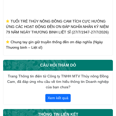
TUỔI TRẺ THỦY NÔNG ĐỒNG CAM TÍCH CỰC HƯỞNG
ỨNG CÁC HOẠT ĐỘNG ĐỀN ƠN ĐÁP NGHĨA NHÂN KỶ NIỆM
79 NĂM NGÀY THƯƠNG BINH LIỆT SĨ (27/7/1947-27/7/2026)
Chung tay gìn giữ truyền thống đền ơn đáp nghĩa (Ngày
Thương binh – Liệt sĩ)
CÔNG TY TNHH MTV THỦY NÔNG ĐỒNG CAM NHẬN
PHỤNG DƯỠNG SUỐT ĐỜI MẸ VIỆT NAM ANH HÙNG TRẦN
CÂU HỎI THĂM DÒ
THỊ AN
CHI ĐOÀN CÔNG TY TNHH MTV THỦY NÔNG ĐỒNG CAM
Trang Thông tin điện tử Công ty TNHH MTV Thủy nông Đồng
HƯỞNG ỨNG THÁNG CÔNG NHÂN NĂM 2026
Cam, đã đáp ứng nhu cầu về tìm hiểu thông tin Doanh nghiệp
của bạn chưa?
Giới thiệu tổng quan về Công ty TNHH một thành viên Thủy
nông Đồng Cam
Xem kết quả
THÔNG TIN LIÊN KẾT