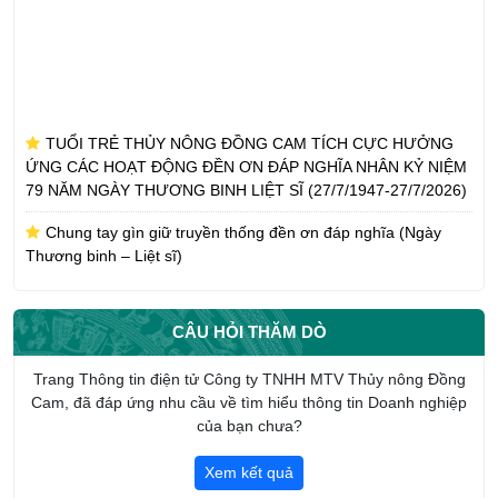
TUỔI TRẺ THỦY NÔNG ĐỒNG CAM TÍCH CỰC HƯỞNG
ỨNG CÁC HOẠT ĐỘNG ĐỀN ƠN ĐÁP NGHĨA NHÂN KỶ NIỆM
79 NĂM NGÀY THƯƠNG BINH LIỆT SĨ (27/7/1947-27/7/2026)
Chung tay gìn giữ truyền thống đền ơn đáp nghĩa (Ngày
Thương binh – Liệt sĩ)
CÔNG TY TNHH MTV THỦY NÔNG ĐỒNG CAM NHẬN
PHỤNG DƯỠNG SUỐT ĐỜI MẸ VIỆT NAM ANH HÙNG TRẦN
THỊ AN
CÂU HỎI THĂM DÒ
CHI ĐOÀN CÔNG TY TNHH MTV THỦY NÔNG ĐỒNG CAM
Trang Thông tin điện tử Công ty TNHH MTV Thủy nông Đồng
HƯỞNG ỨNG THÁNG CÔNG NHÂN NĂM 2026
Cam, đã đáp ứng nhu cầu về tìm hiểu thông tin Doanh nghiệp
của bạn chưa?
Giới thiệu tổng quan về Công ty TNHH một thành viên Thủy
nông Đồng Cam
Xem kết quả