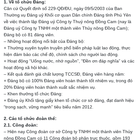
1. Về tổ chức Đảng:
Căn cứ Quyết định số 229-QĐ/ĐU, ngày 09/5/2003 của Ban
Thường vụ Đảng uỷ Khối cơ quan Dân chính Đảng tỉnh Phú Yên
về việc thành lập Đảng uỷ Công ty Thuỷ nông Đồng Cam (nay là
Đảng uỷ Công ty TNHH một thành viên Thủy nông Đồng Cam);
Đảng bộ có 81 đảng viên.
– Những hoạt động nổi bật của Đảng bộ:
+ Thường xuyên tuyên truyền phổ biến pháp luật lao động, thực
hiện đảm bảo các chế độ, chính sách cho người lao động.
+ Hoạt động “Uống nước, nhớ nguồn”, “Đền ơn đáp nghĩa” và các
hoạt động xã hội khác.
– Kết quả đánh giá chất lượng TCCSĐ, Đảng viên hàng năm:
+ Đảng bộ có 100% Đảng viên hoàn thành tốt nhiệm vụ, trong đó
20% Đảng viên hoàn thành xuất sắc nhiệm vụ.
– Khen thưởng tổ chức Đảng:
+ Đảng ủy Khối tặng giấy khen tổ chức cơ sở đảng, đạt danh hiệu
“trong sạch, vững mạnh” tiêu biểu năm 2012.
2. Các tổ chức đoàn thể:
2.1. Công đoàn:
– Hiện nay Công đoàn cơ sở Công ty TNHH một thành viên Thủy
nông Đồng Cam có 11 Công đoàn bộ phận trực thuộc, gồm 193