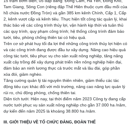
15 trạm bơm điện; 05 đập dâng: Đồng Cam, Hà Yến, Đồng Kho,
Tam Giang, Sông Con (riêng đập Thế Hiên thuộc cụm đầu mối của
hồ chứa nước Đồng Tròn) và gần 385 km kênh Chính, Cấp 1, Cấp
2, kênh vượt cấp và kênh tiêu. Thực hiện tốt công tác quản lý, khai
thác bảo vệ các công trình thủy lợi, vận hành kịp thời và tuân thủ
các quy trình, quy phạm công trình; hệ thống công trình đảm bảo
tưới, tiêu, phòng chống thiên tai có hiệu quả.
Trên cơ sở phát huy tối đa lợi thế những công trình thủy lợi hiện có
và các công trình đang được đầu tư xây dựng. Nâng cao hiệu quả
công tác tưới, tiêu phục vụ cho sản xuất nông nghiệp, tăng năng
xuất cây trồng để xây dựng phát triển nền nông nghiệp hiện đại,
đảm bảo an ninh lương thực cả trước mắt và lâu đài, góp phần
xóa đói, giảm nghèo.
Tăng cường quản lý tài nguyên thiên nhiên, giảm thiểu các tác
động tiêu cực khác đối với môi trường, nâng cao năng lực quản lý
rủi ro, chủ động phòng, chống thiên tai.
Diện tích tưới: Hiện nay, tại thời điểm năm 2023 Công ty đang cấp
nước tưới phục vụ sản xuất nông nghiệp cho gần 37.000 ha /năm,
dự kiến đến năm 2025 là khoảng 38.800 ha /năm.
III. GIỚI THIỆU VỀ TỔ CHỨC ĐẢNG, ĐOÀN THỂ