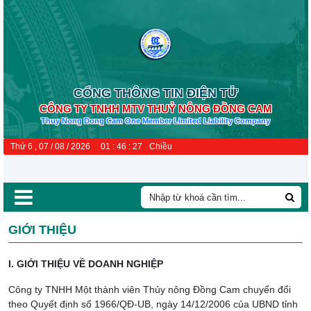
CỔNG THÔNG TIN ĐIỆN TỬ
CÔNG TY TNHH MTV THUỶ NÔNG ĐỒNG CAM
Thuy Nong Dong Cam One Member Limited Liability Company
Thứ 6 , 07 / 08 / 2026
01
:
46
:
28
Chiều
GIỚI THIỆU
I. GIỚI THIỆU VỀ DOANH NGHIỆP
Công ty TNHH Một thành viên Thủy nông Đồng Cam chuyển đổi
theo Quyết định số 1966/QĐ-UB, ngày 14/12/2006 của UBND tỉnh