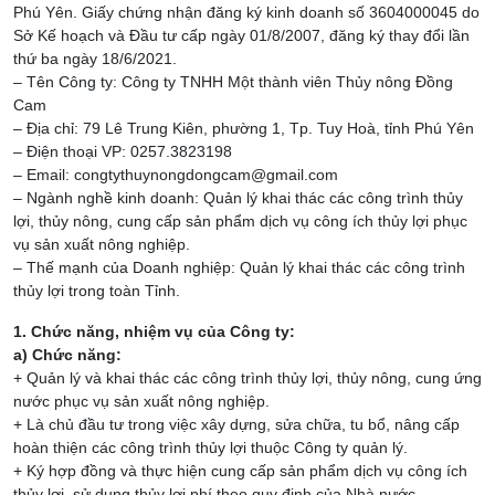
Phú Yên. Giấy chứng nhận đăng ký kinh doanh số 3604000045 do
Sở Kế hoạch và Đầu tư cấp ngày 01/8/2007, đăng ký thay đổi lần
thứ ba ngày 18/6/2021.
– Tên Công ty: Công ty TNHH Một thành viên Thủy nông Đồng
Cam
– Địa chỉ: 79 Lê Trung Kiên, phường 1, Tp. Tuy Hoà, tỉnh Phú Yên
– Điện thoại VP: 0257.3823198
– Email: congtythuynongdongcam@gmail.com
– Ngành nghề kinh doanh: Quản lý khai thác các công trình thủy
lợi, thủy nông, cung cấp sản phẩm dịch vụ công ích thủy lợi phục
vụ sản xuất nông nghiệp.
– Thế mạnh của Doanh nghiệp: Quản lý khai thác các công trình
thủy lợi trong toàn Tỉnh.
1. Chức năng, nhiệm vụ của Công ty:
a) Chức năng:
+ Quản lý và khai thác các công trình thủy lợi, thủy nông, cung ứng
nước phục vụ sản xuất nông nghiệp.
+ Là chủ đầu tư trong việc xây dựng, sửa chữa, tu bổ, nâng cấp
hoàn thiện các công trình thủy lợi thuộc Công ty quản lý.
+ Ký hợp đồng và thực hiện cung cấp sản phẩm dịch vụ công ích
thủy lợi, sử dụng thủy lợi phí theo quy định của Nhà nước.