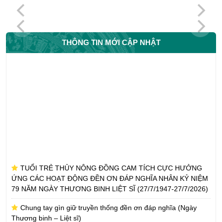
THÔNG TIN MỚI CẬP NHẬT
TUỔI TRẺ THỦY NÔNG ĐỒNG CAM TÍCH CỰC HƯỞNG
ỨNG CÁC HOẠT ĐỘNG ĐỀN ƠN ĐÁP NGHĨA NHÂN KỶ NIỆM
79 NĂM NGÀY THƯƠNG BINH LIỆT SĨ (27/7/1947-27/7/2026)
Chung tay gìn giữ truyền thống đền ơn đáp nghĩa (Ngày
Thương binh – Liệt sĩ)