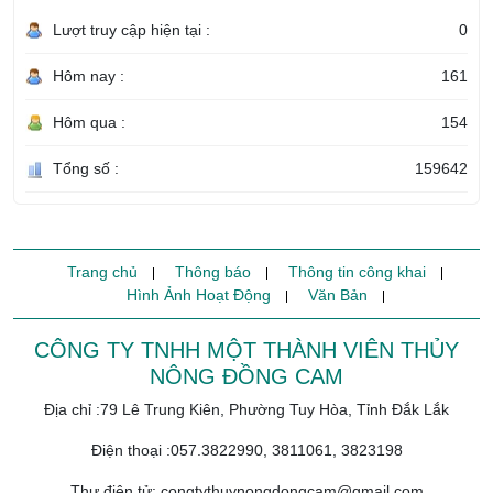
Lượt truy cập hiện tại :
0
Hôm nay :
161
Hôm qua :
154
Tổng số :
159642
Trang chủ
Thông báo
Thông tin công khai
Hình Ảnh Hoạt Động
Văn Bản
CÔNG TY TNHH MỘT THÀNH VIÊN THỦY
NÔNG ĐỒNG CAM
Địa chỉ :79 Lê Trung Kiên, Phường Tuy Hòa, Tỉnh Đắk Lắk
Điện thoại :057.3822990, 3811061, 3823198
Thư điện tử: congtythuynongdongcam@gmail.com