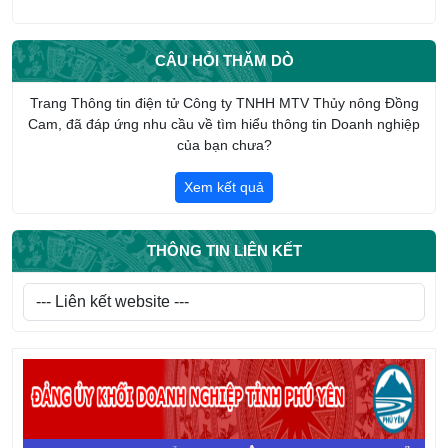
CÔNG TY TNHH MTV THỦY NÔNG ĐỒNG CAM NHẬN
PHỤNG DƯỠNG SUỐT ĐỜI MẸ VIỆT NAM ANH HÙNG TRẦN
CÂU HỎI THĂM DÒ
THỊ AN
CHI ĐOÀN CÔNG TY TNHH MTV THỦY NÔNG ĐỒNG CAM
Trang Thông tin điện tử Công ty TNHH MTV Thủy nông Đồng
HƯỞNG ỨNG THÁNG CÔNG NHÂN NĂM 2026
Cam, đã đáp ứng nhu cầu về tìm hiểu thông tin Doanh nghiệp
của bạn chưa?
Giới thiệu tổng quan về Công ty TNHH một thành viên Thủy
nông Đồng Cam
Xem kết quả
THÔNG TIN LIÊN KẾT