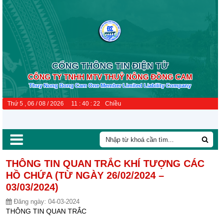
CỔNG THÔNG TIN ĐIỆN TỬ
CÔNG TY TNHH MTV THUỶ NÔNG ĐỒNG CAM
Thuy Nong Dong Cam One Member Limited Liability Company
Thứ 5 , 06 / 08 / 2026
11
:
40
:
22
Chiều
THÔNG TIN QUAN TRẮC KHÍ TƯỢNG CÁC
HỒ CHỨA (TỪ NGÀY 26/02/2024 –
03/03/2024)
Đăng ngày:
04-03-2024
THÔNG TIN QUAN TRẮC