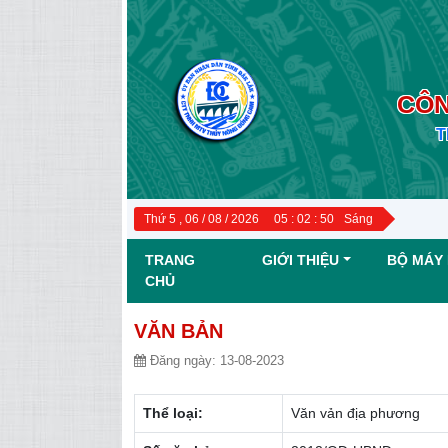
CÔN
T
Thứ 5 , 06 / 08 / 2026
05
:
02
:
51
Sáng
TRANG
GIỚI THIỆU
BỘ MÁY 
CHỦ
VĂN BẢN
Đăng ngày:
13-08-2023
Thể loại:
Văn vản địa phương