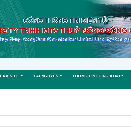
CỔNG THÔNG TIN ĐIỆN TỬ
G TY TNHH MTV THUỶ NÔNG ĐỒNG
huy Nong Dong Cam One Member Limited Liability Compa
LÀM VIỆC
TÀI NGUYÊN
THÔNG TIN CÔNG KHAI