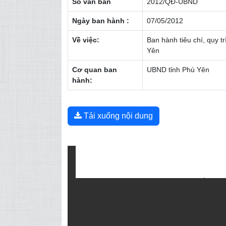
Số văn bản
2012/QĐ-UBND
Ngày ban hành :
07/05/2012
Về việc:
Ban hành tiêu chí, quy t
Yên
Cơ quan ban
UBND tỉnh Phú Yên
hành:
Tải xuống nội dung