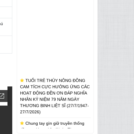
hú
TUỔI TRẺ THỦY NÔNG ĐỒNG
CAM TÍCH CỰC HƯỞNG ỨNG CÁC
HOẠT ĐỘNG ĐỀN ƠN ĐÁP NGHĨA
NHÂN KỶ NIỆM 79 NĂM NGÀY
THƯƠNG BINH LIỆT SĨ (27/7/1947-
27/7/2026)
Chung tay gìn giữ truyền thống
đền ơn đáp nghĩa (Ngày Thương
binh – Liệt sĩ)