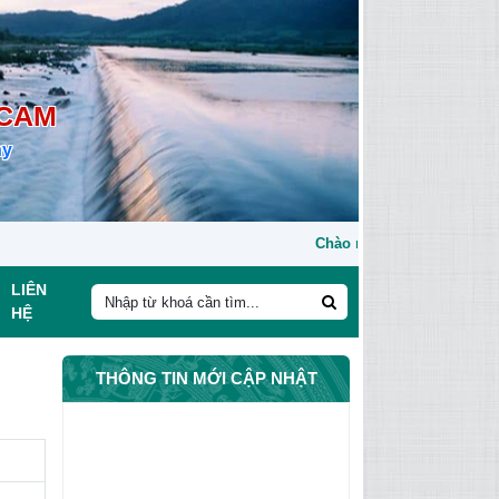
 CAM
ny
Chào mừng bạn đến cổng thông tin điệ
LIÊN
HỆ
THÔNG TIN MỚI CẬP NHẬT