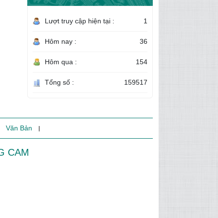
Lượt truy cập hiện tại :
1
Hôm nay :
36
Hôm qua :
154
Tổng số :
159517
Văn Bản
G CAM