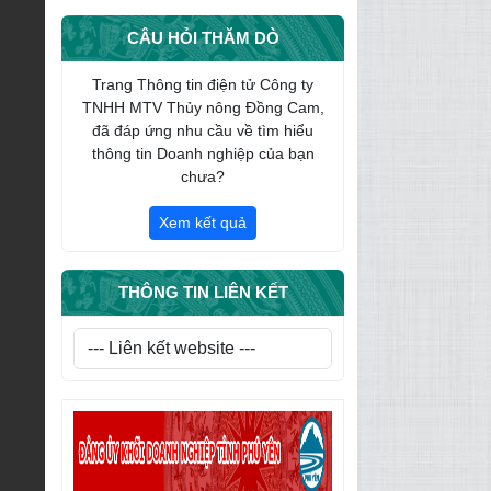
CÔNG TY TNHH MTV THỦY
CÂU HỎI THĂM DÒ
NÔNG ĐỒNG CAM NHẬN PHỤNG
DƯỠNG SUỐT ĐỜI MẸ VIỆT NAM
Trang Thông tin điện tử Công ty
ANH HÙNG TRẦN THỊ AN
TNHH MTV Thủy nông Đồng Cam,
đã đáp ứng nhu cầu về tìm hiểu
CHI ĐOÀN CÔNG TY TNHH MTV
thông tin Doanh nghiệp của bạn
THỦY NÔNG ĐỒNG CAM HƯỞNG
chưa?
ỨNG THÁNG CÔNG NHÂN NĂM
2026
Xem kết quả
Giới thiệu tổng quan về Công ty
TNHH một thành viên Thủy nông
Đồng Cam
THÔNG TIN LIÊN KẾT