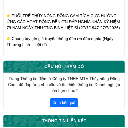
TUỔI TRẺ THỦY NÔNG ĐỒNG CAM TÍCH CỰC HƯỞNG
ỨNG CÁC HOẠT ĐỘNG ĐỀN ƠN ĐÁP NGHĨA NHÂN KỶ NIỆM
79 NĂM NGÀY THƯƠNG BINH LIỆT SĨ (27/7/1947-27/7/2026)
Chung tay gìn giữ truyền thống đền ơn đáp nghĩa (Ngày
Thương binh – Liệt sĩ)
CÔNG TY TNHH MTV THỦY NÔNG ĐỒNG CAM NHẬN
PHỤNG DƯỠNG SUỐT ĐỜI MẸ VIỆT NAM ANH HÙNG TRẦN
THỊ AN
CÂU HỎI THĂM DÒ
CHI ĐOÀN CÔNG TY TNHH MTV THỦY NÔNG ĐỒNG CAM
HƯỞNG ỨNG THÁNG CÔNG NHÂN NĂM 2026
Trang Thông tin điện tử Công ty TNHH MTV Thủy nông Đồng
Cam, đã đáp ứng nhu cầu về tìm hiểu thông tin Doanh nghiệp
Giới thiệu tổng quan về Công ty TNHH một thành viên Thủy
của bạn chưa?
nông Đồng Cam
Xem kết quả
THÔNG TIN LIÊN KẾT