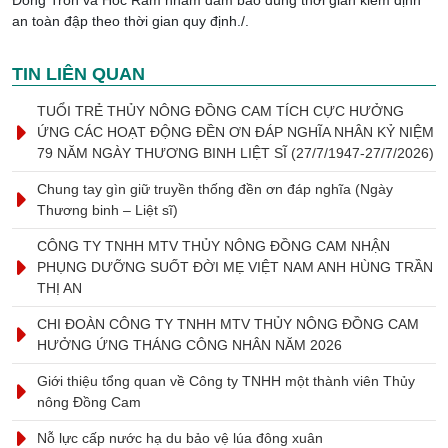
Đồng Tròn và Hóc Răm nhằm đảm bảo đúng thời gian kiểm định
an toàn đập theo thời gian quy định./.
TIN LIÊN QUAN
TUỔI TRẺ THỦY NÔNG ĐỒNG CAM TÍCH CỰC HƯỞNG
ỨNG CÁC HOẠT ĐỘNG ĐỀN ƠN ĐÁP NGHĨA NHÂN KỶ NIỆM
79 NĂM NGÀY THƯƠNG BINH LIỆT SĨ (27/7/1947-27/7/2026)
Chung tay gìn giữ truyền thống đền ơn đáp nghĩa (Ngày
Thương binh – Liệt sĩ)
CÔNG TY TNHH MTV THỦY NÔNG ĐỒNG CAM NHẬN
PHỤNG DƯỠNG SUỐT ĐỜI MẸ VIỆT NAM ANH HÙNG TRẦN
THỊ AN
CHI ĐOÀN CÔNG TY TNHH MTV THỦY NÔNG ĐỒNG CAM
HƯỞNG ỨNG THÁNG CÔNG NHÂN NĂM 2026
Giới thiệu tổng quan về Công ty TNHH một thành viên Thủy
nông Đồng Cam
Nỗ lực cấp nước hạ du bảo vệ lúa đông xuân