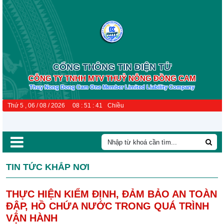
CỔNG THÔNG TIN ĐIỆN TỬ
CÔNG TY TNHH MTV THUỶ NÔNG ĐỒNG CAM
Thuy Nong Dong Cam One Member Limited Liability Company
Thứ 5 , 06 / 08 / 2026
08
:
51
:
43
Chiều
TIN TỨC KHẮP NƠI
THỰC HIỆN KIỂM ĐỊNH, ĐẢM BẢO AN TOÀN
ĐẬP, HỒ CHỨA NƯỚC TRONG QUÁ TRÌNH
VẬN HÀNH