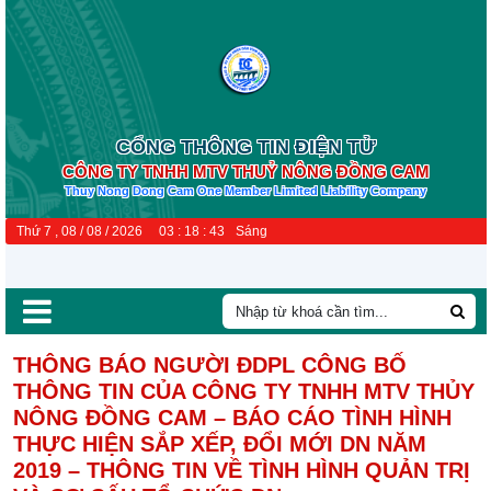
CỔNG THÔNG TIN ĐIỆN TỬ
CÔNG TY TNHH MTV THUỶ NÔNG ĐỒNG CAM
Thuy Nong Dong Cam One Member Limited Liability Company
Thứ 7 , 08 / 08 / 2026
03
:
18
:
44
Sáng
THÔNG BÁO NGƯỜI ĐDPL CÔNG BỐ
THÔNG TIN CỦA CÔNG TY TNHH MTV THỦY
NÔNG ĐỒNG CAM – BÁO CÁO TÌNH HÌNH
THỰC HIỆN SẮP XẾP, ĐỔI MỚI DN NĂM
2019 – THÔNG TIN VỀ TÌNH HÌNH QUẢN TRỊ