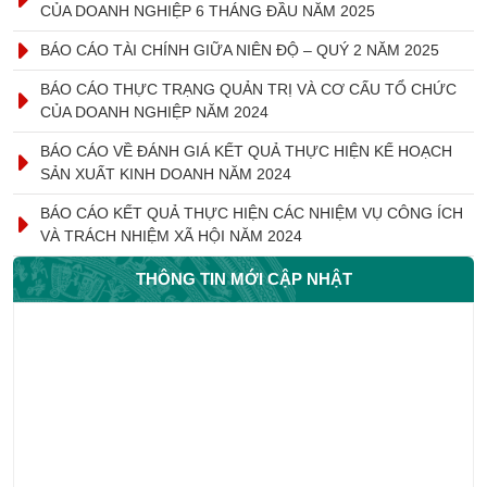
CỦA DOANH NGHIỆP 6 THÁNG ĐẦU NĂM 2025
BÁO CÁO TÀI CHÍNH GIỮA NIÊN ĐỘ – QUÝ 2 NĂM 2025
BÁO CÁO THỰC TRẠNG QUẢN TRỊ VÀ CƠ CẤU TỔ CHỨC
CỦA DOANH NGHIỆP NĂM 2024
BÁO CÁO VỀ ĐÁNH GIÁ KẾT QUẢ THỰC HIỆN KẾ HOẠCH
SẢN XUẤT KINH DOANH NĂM 2024
BÁO CÁO KẾT QUẢ THỰC HIỆN CÁC NHIỆM VỤ CÔNG ÍCH
VÀ TRÁCH NHIỆM XÃ HỘI NĂM 2024
THÔNG TIN MỚI CẬP NHẬT