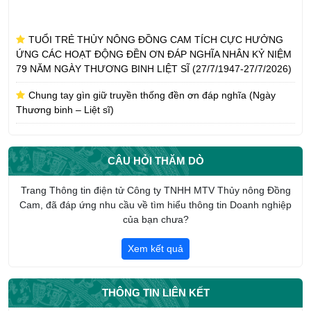
TUỔI TRẺ THỦY NÔNG ĐỒNG CAM TÍCH CỰC HƯỞNG
ỨNG CÁC HOẠT ĐỘNG ĐỀN ƠN ĐÁP NGHĨA NHÂN KỶ NIỆM
79 NĂM NGÀY THƯƠNG BINH LIỆT SĨ (27/7/1947-27/7/2026)
Chung tay gìn giữ truyền thống đền ơn đáp nghĩa (Ngày
Thương binh – Liệt sĩ)
CÔNG TY TNHH MTV THỦY NÔNG ĐỒNG CAM NHẬN
PHỤNG DƯỠNG SUỐT ĐỜI MẸ VIỆT NAM ANH HÙNG TRẦN
THỊ AN
CÂU HỎI THĂM DÒ
CHI ĐOÀN CÔNG TY TNHH MTV THỦY NÔNG ĐỒNG CAM
Trang Thông tin điện tử Công ty TNHH MTV Thủy nông Đồng
HƯỞNG ỨNG THÁNG CÔNG NHÂN NĂM 2026
Cam, đã đáp ứng nhu cầu về tìm hiểu thông tin Doanh nghiệp
của bạn chưa?
Giới thiệu tổng quan về Công ty TNHH một thành viên Thủy
nông Đồng Cam
Xem kết quả
THÔNG TIN LIÊN KẾT