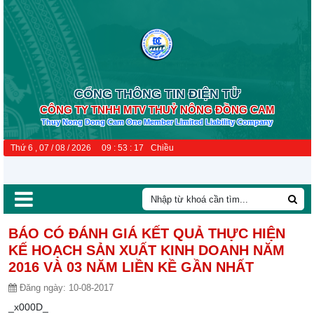
CỔNG THÔNG TIN ĐIỆN TỬ
CÔNG TY TNHH MTV THUỶ NÔNG ĐỒNG CAM
Thuy Nong Dong Cam One Member Limited Liability Company
Thứ 6 , 07 / 08 / 2026
09
:
53
:
18
Chiều
BÁO CÓ ĐÁNH GIÁ KẾT QUẢ THỰC HIỆN
KẾ HOẠCH SẢN XUẤT KINH DOANH NĂM
2016 VÀ 03 NĂM LIỀN KỀ GẦN NHẤT
Đăng ngày:
10-08-2017
_x000D_