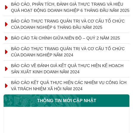
BÁO CÁO, PHÂN TÍCH, ĐÁNH GIÁ THỰC TRẠNG VÀ HIỆU
QUẢ HOẠT ĐỘNG DOANH NGHIỆP 6 THÁNG ĐẦU NĂM 2025
BÁO CÁO THỰC TRẠNG QUẢN TRỊ VÀ CƠ CẤU TỔ CHỨC
CỦA DOANH NGHIỆP 6 THÁNG ĐẦU NĂM 2025
BÁO CÁO TÀI CHÍNH GIỮA NIÊN ĐỘ – QUÝ 2 NĂM 2025
BÁO CÁO THỰC TRẠNG QUẢN TRỊ VÀ CƠ CẤU TỔ CHỨC
CỦA DOANH NGHIỆP NĂM 2024
BÁO CÁO VỀ ĐÁNH GIÁ KẾT QUẢ THỰC HIỆN KẾ HOẠCH
SẢN XUẤT KINH DOANH NĂM 2024
BÁO CÁO KẾT QUẢ THỰC HIỆN CÁC NHIỆM VỤ CÔNG ÍCH
VÀ TRÁCH NHIỆM XÃ HỘI NĂM 2024
THÔNG TIN MỚI CẬP NHẬT