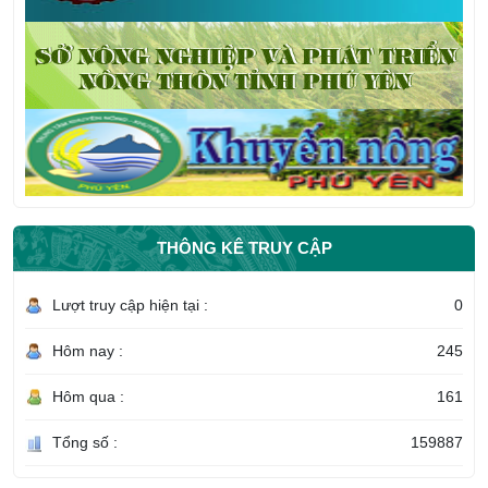
THÔNG KÊ TRUY CẬP
Lượt truy cập hiện tại :
0
Hôm nay :
245
Hôm qua :
161
Tổng số :
159887