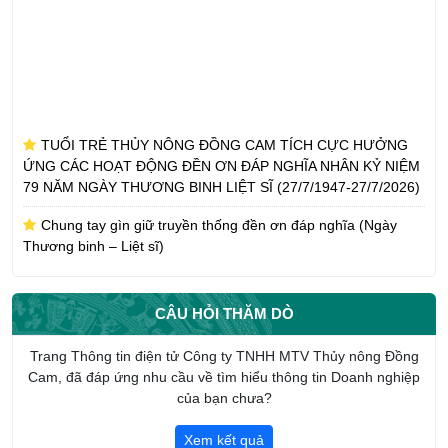
TUỔI TRẺ THỦY NÔNG ĐỒNG CAM TÍCH CỰC HƯỞNG
ỨNG CÁC HOẠT ĐỘNG ĐỀN ƠN ĐÁP NGHĨA NHÂN KỶ NIỆM
79 NĂM NGÀY THƯƠNG BINH LIỆT SĨ (27/7/1947-27/7/2026)
Chung tay gìn giữ truyền thống đền ơn đáp nghĩa (Ngày
Thương binh – Liệt sĩ)
CÔNG TY TNHH MTV THỦY NÔNG ĐỒNG CAM NHẬN
PHỤNG DƯỠNG SUỐT ĐỜI MẸ VIỆT NAM ANH HÙNG TRẦN
CÂU HỎI THĂM DÒ
THỊ AN
CHI ĐOÀN CÔNG TY TNHH MTV THỦY NÔNG ĐỒNG CAM
Trang Thông tin điện tử Công ty TNHH MTV Thủy nông Đồng
HƯỞNG ỨNG THÁNG CÔNG NHÂN NĂM 2026
Cam, đã đáp ứng nhu cầu về tìm hiểu thông tin Doanh nghiệp
của bạn chưa?
Giới thiệu tổng quan về Công ty TNHH một thành viên Thủy
nông Đồng Cam
Xem kết quả