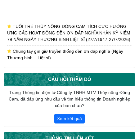
TUỔI TRẺ THỦY NÔNG ĐỒNG CAM TÍCH CỰC HƯỞNG
ỨNG CÁC HOẠT ĐỘNG ĐỀN ƠN ĐÁP NGHĨA NHÂN KỶ NIỆM
79 NĂM NGÀY THƯƠNG BINH LIỆT SĨ (27/7/1947-27/7/2026)
Chung tay gìn giữ truyền thống đền ơn đáp nghĩa (Ngày
Thương binh – Liệt sĩ)
CÔNG TY TNHH MTV THỦY NÔNG ĐỒNG CAM NHẬN
PHỤNG DƯỠNG SUỐT ĐỜI MẸ VIỆT NAM ANH HÙNG TRẦN
THỊ AN
CÂU HỎI THĂM DÒ
CHI ĐOÀN CÔNG TY TNHH MTV THỦY NÔNG ĐỒNG CAM
Trang Thông tin điện tử Công ty TNHH MTV Thủy nông Đồng
HƯỞNG ỨNG THÁNG CÔNG NHÂN NĂM 2026
Cam, đã đáp ứng nhu cầu về tìm hiểu thông tin Doanh nghiệp
của bạn chưa?
Giới thiệu tổng quan về Công ty TNHH một thành viên Thủy
nông Đồng Cam
Xem kết quả
THÔNG TIN LIÊN KẾT