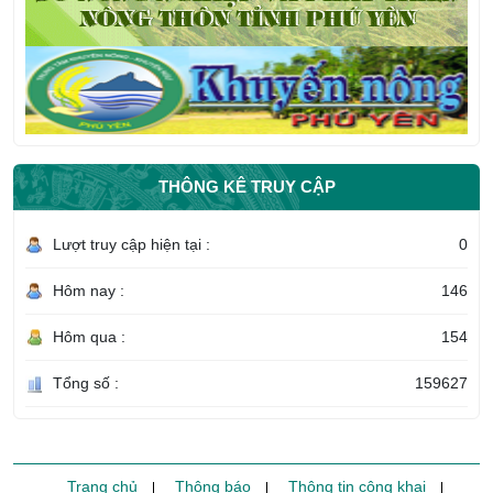
THÔNG KÊ TRUY CẬP
Lượt truy cập hiện tại :
0
Hôm nay :
146
Hôm qua :
154
Tổng số :
159627
Trang chủ
Thông báo
Thông tin công khai