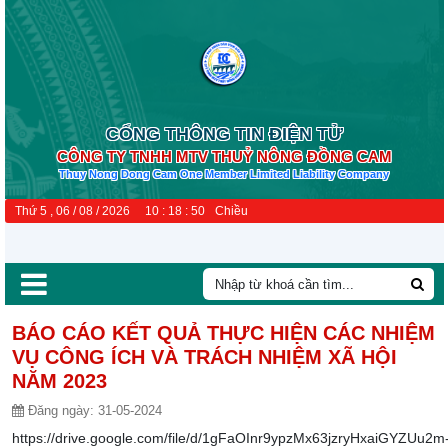
CỔNG THÔNG TIN ĐIỆN TỬ
CÔNG TY TNHH MTV THUỶ NÔNG ĐỒNG CAM
Thuy Nong Dong Cam One Member Limited Liability Company
Thứ 5 , 06 / 08 / 2026
10
:
18
:
51
Chiều
BÁO CÁO KẾT QUẢ THỰC HIỆN CÁC NHIỆM
VỤ CÔNG ÍCH VÀ TRÁCH NHIỆM XÃ HỘI
NĂM 2023
Đăng ngày:
31-05-2024
https://drive.google.com/file/d/1gFaOInr9ypzMx63jzryHxaiGYZUu2m