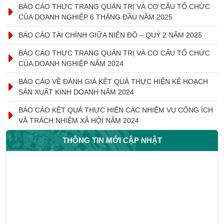
BÁO CÁO THỰC TRẠNG QUẢN TRỊ VÀ CƠ CẤU TỔ CHỨC
CỦA DOANH NGHIỆP 6 THÁNG ĐẦU NĂM 2025
BÁO CÁO TÀI CHÍNH GIỮA NIÊN ĐỘ – QUÝ 2 NĂM 2025
BÁO CÁO THỰC TRẠNG QUẢN TRỊ VÀ CƠ CẤU TỔ CHỨC
CỦA DOANH NGHIỆP NĂM 2024
BÁO CÁO VỀ ĐÁNH GIÁ KẾT QUẢ THỰC HIỆN KẾ HOẠCH
SẢN XUẤT KINH DOANH NĂM 2024
BÁO CÁO KẾT QUẢ THỰC HIỆN CÁC NHIỆM VỤ CÔNG ÍCH
VÀ TRÁCH NHIỆM XÃ HỘI NĂM 2024
THÔNG TIN MỚI CẬP NHẬT