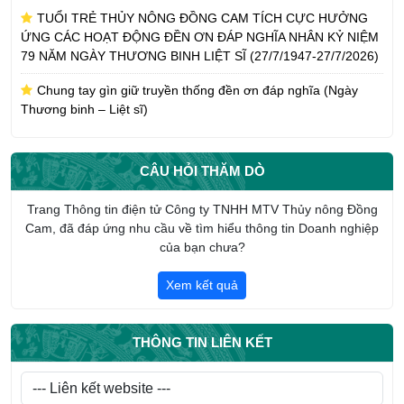
TUỔI TRẺ THỦY NÔNG ĐỒNG CAM TÍCH CỰC HƯỞNG
ỨNG CÁC HOẠT ĐỘNG ĐỀN ƠN ĐÁP NGHĨA NHÂN KỶ NIỆM
79 NĂM NGÀY THƯƠNG BINH LIỆT SĨ (27/7/1947-27/7/2026)
Chung tay gìn giữ truyền thống đền ơn đáp nghĩa (Ngày
Thương binh – Liệt sĩ)
CÔNG TY TNHH MTV THỦY NÔNG ĐỒNG CAM NHẬN
PHỤNG DƯỠNG SUỐT ĐỜI MẸ VIỆT NAM ANH HÙNG TRẦN
CÂU HỎI THĂM DÒ
THỊ AN
CHI ĐOÀN CÔNG TY TNHH MTV THỦY NÔNG ĐỒNG CAM
Trang Thông tin điện tử Công ty TNHH MTV Thủy nông Đồng
HƯỞNG ỨNG THÁNG CÔNG NHÂN NĂM 2026
Cam, đã đáp ứng nhu cầu về tìm hiểu thông tin Doanh nghiệp
của bạn chưa?
Giới thiệu tổng quan về Công ty TNHH một thành viên Thủy
nông Đồng Cam
Xem kết quả
THÔNG TIN LIÊN KẾT