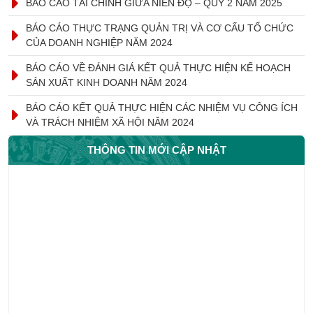
BÁO CÁO TÀI CHÍNH GIỮA NIÊN ĐỘ – QUÝ 2 NĂM 2025
BÁO CÁO THỰC TRẠNG QUẢN TRỊ VÀ CƠ CẤU TỔ CHỨC
CỦA DOANH NGHIỆP NĂM 2024
BÁO CÁO VỀ ĐÁNH GIÁ KẾT QUẢ THỰC HIỆN KẾ HOẠCH
SẢN XUẤT KINH DOANH NĂM 2024
BÁO CÁO KẾT QUẢ THỰC HIỆN CÁC NHIỆM VỤ CÔNG ÍCH
VÀ TRÁCH NHIỆM XÃ HỘI NĂM 2024
THÔNG TIN MỚI CẬP NHẬT