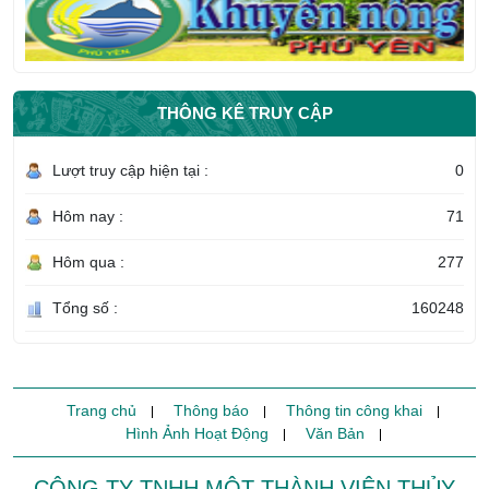
THÔNG KÊ TRUY CẬP
Lượt truy cập hiện tại :
0
Hôm nay :
71
Hôm qua :
277
Tổng số :
160248
Trang chủ
Thông báo
Thông tin công khai
Hình Ảnh Hoạt Động
Văn Bản
CÔNG TY TNHH MỘT THÀNH VIÊN THỦY