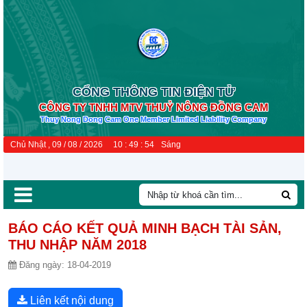
CỔNG THÔNG TIN ĐIỆN TỬ
CÔNG TY TNHH MTV THUỶ NÔNG ĐỒNG CAM
Thuy Nong Dong Cam One Member Limited Liability Company
Chủ Nhật , 09 / 08 / 2026
10
:
49
:
55
Sáng
BÁO CÁO KẾT QUẢ MINH BẠCH TÀI SẢN,
THU NHẬP NĂM 2018
Đăng ngày:
18-04-2019
Liên kết nội dung